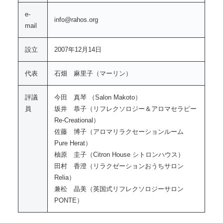
e-
info@rahos.org
mail
設立
2007年12月14日
代表
石畑 麻里子（マーリン）
評議
今田 真琴 （Salon Makoto）
員
坂井 恭子（リフレクソロジー＆アロマセラピー
Re-Creational）
佐藤 博子（アロマリラクセーションルーム
Pure Herat）
柚原 圭子（Citron House シトロンハウス）
田村 香澄（リラクゼーションおうちサロン
Relia）
兼松 晶美（英国式リフレクソロジーサロン
PONTE）