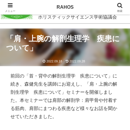
RAHOS
RAHOS
メニュー
検索
ホリスティックサイエンス学術協議会
「肩・上腕の解剖生理学 疾患に
ついて」
2022.09.18
2022.09.28
前回の「首・背中の解剖生理学 疾患について」に
続き、森健先生を講師にお迎えし、「肩・上腕の解
剖生理学 疾患について」セミナーを開催しまし
た。本セミナーでは肩部の解剖学：肩甲骨や付着す
る筋肉、肩部にまつわる疾患など様々なお話を聞か
せていただきました。