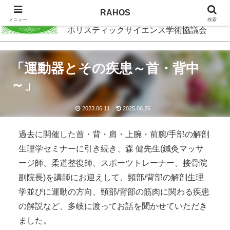
RAHOS
RAHOS
メニュー
検索
ホリスティックサイエンス学術協議会
「運動器とその疾患～首・背中
～」
2023.06.11
2025.06.26
過去に開催した首・背・肩・上腕・前腕/手部の解剖
生理学セミナーに引き続き、森 健先生(鍼灸マッサ
ージ師、柔道整復師、スポーツトレーナー、接骨院
副院長)を講師にお迎えして、頸部/背部の解剖生理
学並びに運動の方向、頸部/背部の筋肉に関わる疾患
の解説など、多岐に渡ってお話を聞かせていただき
ました。