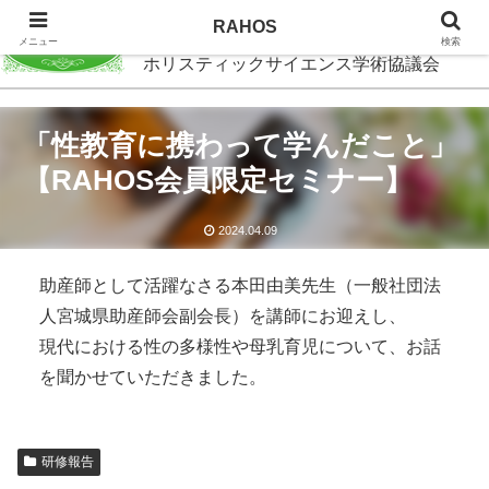
RAHOS
RAHOS
メニュー
検索
ホリスティックサイエンス学術協議会
「性教育に携わって学んだこと」
【RAHOS会員限定セミナー】
2024.04.09
助産師として活躍なさる本田由美先生（一般社団法
人宮城県助産師会副会長）を講師にお迎えし、
現代における性の多様性や母乳育児について、お話
を聞かせていただきました。
研修報告