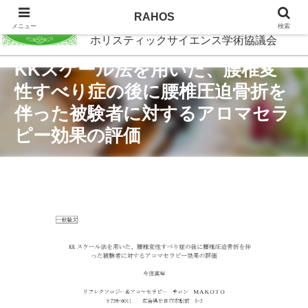
RAHOS
RAHOS
メニュー
検索
ホリスティックサイエンス学術協議会
KKスケール法を用いた、腰椎変
性すべり症の後に腰椎圧迫骨折を
伴った被験者に対するアロマセラ
ピー効果の評価
2024.05.30