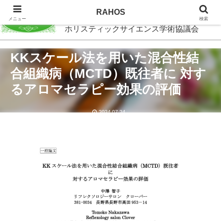
RAHOS
RAHOS
メニュー
検索
ホリスティックサイエンス学術協議会
KKスケール法を用いた混合性結
合組織病（MCTD）既往者に 対す
るアロマセラピー効果の評価
2024.07.24