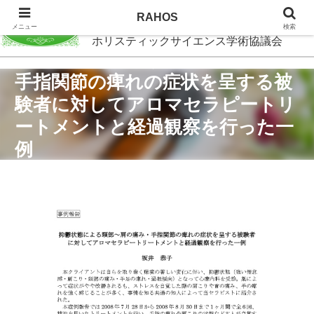
RAHOS
RAHOS
メニュー
検索
ホリスティックサイエンス学術協議会
抑鬱状態による頸部～肩の痛み・
手指関節の痺れの症状を呈する被
験者に対してアロマセラピートリ
ートメントと経過観察を行った一
例
2024.07.27